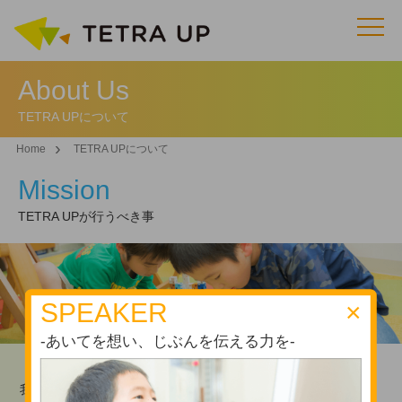
About Us
TETRA UPについて
Home
TETRA UPについて
Mission
TETRA UPが行うべき事
SPEAKER
×
-あいてを想い、じぶんを伝える力を-
我々は、現場で最先端のプログラミングに携わっている弊社だ