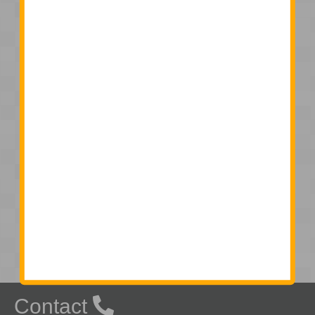
弊社では教育関係施設やワークショップ開催施設などで
の出張授業の開催を受け付けております。
今回はご紹介したUnityだけではなくScratchを使った
り、IchigoJamを使った電子工作コースなどもありま
す。
Contact