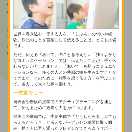
からこそ提供できる、上質なプログラミング教育を、将来の日
本を担うお子様皆様に提供します。
「お子様に上質なICT教育、ICT経験を提供する」
このミッションを達成するため、従業員一同誠心誠意取り組ん
世界を巻き込む、伝える力を。「じぶん」の想いや経
でいきます。
験、作品のことを言葉にして伝えることは、とても大切
お子様の才能を、我々がきちんと育んでまいりますことをお約
です。
束いたします。
ただ、伝える「あいて」のことを考えない「独りよがり
なコミュニケーション」では、伝えたいことが上手く伝
わらないかもしれません。「あいて」を想うコミュニケ
ーションなら、多くの人との共感の輪を生み出すことが
できます。そのために「相手を想う伝え方」を学ぶこと
で、協力して大きな夢を掴もう。
体験申込無料相談
ー教室ではー
発表会や普段の授業でのアクティブラーニングを通じ
て、伝えるために必要な力を身につけます。
発表会の準備では、生徒主体で「どうしたら楽しんでも
らえるだろう？」と考えながらプレゼン練習に取り組
み、聴く人に寄り添ったプレゼンができるようサポート