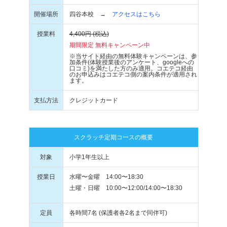
開催場所
四谷本校 →
アクセスはこちら
授業料
4,400円 (税込)
期間限定 無料キャンペーン中
※当サイト経由の無料体験キャンペーンは、参
加条件(体験授業後のアンケート、googleへの
口コミ)を満たした方のみ適用。コエテコ経由
のお申込みはコエテコ側の案内条件が適用され
ます。
支払方法
クレジットカード
スクラッチ定期コースの概要
対象
小学1年生以上
授業日
水曜〜金曜 14:00〜18:30
土曜・日曜 10:00〜12:00/14:00〜18:30
定員
各時間7名 (保護者各2名まで同伴可)