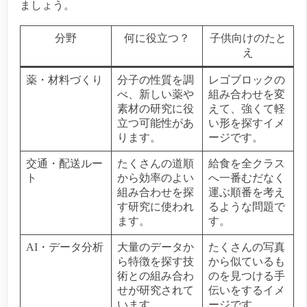
ましょう。
分野
何に役立つ？
子供向けのたと
え
薬・材料づくり
分子の性質を調
レゴブロックの
べ、新しい薬や
組み合わせを変
素材の研究に役
えて、強くて軽
立つ可能性があ
い形を探すイメ
ります。
ージです。
交通・配送ルー
たくさんの道順
給食を全クラス
ト
から効率のよい
へ一番むだなく
組み合わせを探
運ぶ順番を考え
す研究に使われ
るような問題で
ます。
す。
AI・データ分析
大量のデータか
たくさんの写真
ら特徴を探す技
から似ているも
術との組み合わ
のを見つける手
せが研究されて
伝いをするイメ
います。
ージです。