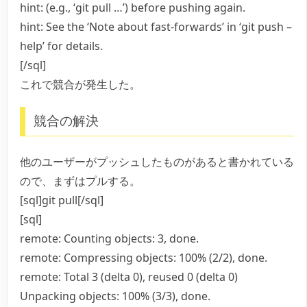
hint: (e.g., ‘git pull …’) before pushing again.
hint: See the ‘Note about fast-forwards’ in ‘git push –
help’ for details.
[/sql]
これで競合が発生した。
競合の解決
他のユーザーがプッシュしたものがあると書かれている
ので、まずはプルする。
[sql]git pull[/sql]
[sql]
remote: Counting objects: 3, done.
remote: Compressing objects: 100% (2/2), done.
remote: Total 3 (delta 0), reused 0 (delta 0)
Unpacking objects: 100% (3/3), done.