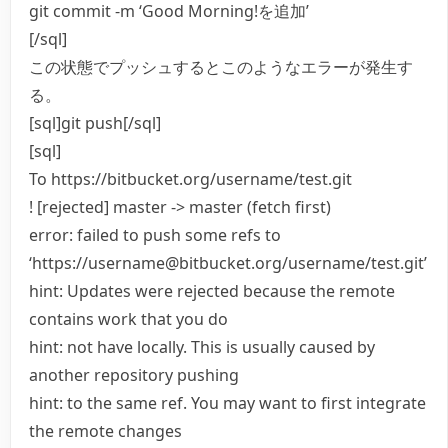
git commit -m ‘Good Morning!を追加’
[/sql]
この状態でプッシュするとこのようなエラーが発生す
る。
[sql]git push[/sql]
[sql]
To https://bitbucket.org/username/test.git
! [rejected] master -> master (fetch first)
error: failed to push some refs to
‘https://username@bitbucket.org/username/test.git’
hint: Updates were rejected because the remote
contains work that you do
hint: not have locally. This is usually caused by
another repository pushing
hint: to the same ref. You may want to first integrate
the remote changes