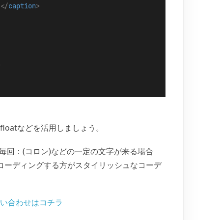
て
</
caption
>
>
floatなどを活用しましょう。
に毎回：(コロン)などの一定の文字が来る場合
要素でコーディングする方がスタイリッシュなコーデ
問い合わせはコチラ