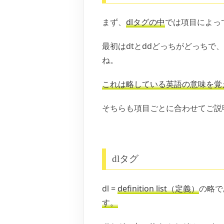
まず、
dlタグの中
では項目によっ
最初はdtとddどっちがどっちで
ね。
これは略している英語の意味を覚
そちらも項目ごとに合わせてご説
dlタグ
dl =
definition list（定義）
の略で
す。