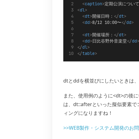
<
caption
>
定期公演につい
<
dl
>
<
dt
>
開催日時：
</
dt
>
<
dd
>
8/12 10:00〜
</
dd
>
<
dt
>
開催場所：
</
dt
>
<
dd
>
日比谷野外音楽堂
</
dd
</
dl
>
</
table
>
dtとddを横並びにしたいときは、
また、使用例のように<dt>の後
は、dt::afterといった擬似
ィングになりますね！
>>WEB製作・システム開発のお