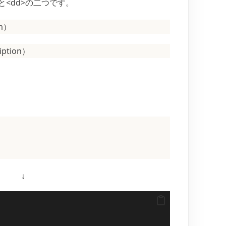
と<dd>の二つです。
rm）
iption）
↓