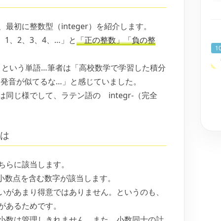
最初に整数型（integer）を紹介します。
0、1、2、3、4、…」と
「正の整数」「負の整
整数）という単語…筆者は「高校数学で学習した積分
l）と発音が似てるな…」と感じていました。
同じ様でして、ラテン語の integr-（完全
とは
ちらに該当します。
どの小数点を含む数字が該当します。
扱いがあまり得意ではありません。というのも、
があるためです。
な無限小数は管理しきれません。また、小数同士の計