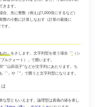
てきます。
合、先に整数（例えば1,000倍にするなど）
実際の小数に計算しなおす（計算の最後に
要です。
もの」
をさします。文字列型を使う場合「
'
（シ
ダブルクォート）」で囲います。
郎"
"山田花子"
などが文字列にあたります。ち
も「
'
」や「
"
」で囲うと文字列型になります。
とは
単な型ともいえます。論理型は真偽の値を表し
は「false（偽）」のどちらか
になります。