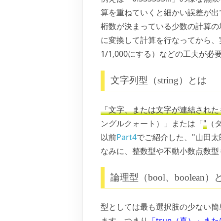
算を重ねていくと細かい誤差が出
桁数が決まっている少数の計算の場
に変換して計算を行なってから、
1/1,000にする）などの工夫が必
文字列型（string）とは
「文字、または文字が連結された
ングルクォート）」または「
"
（
以前
Part4
でご紹介した、
"山田太
なみに、整数型や不動小数点数型
論理型（bool、boolean）
型としては最も選択肢の少ない簡
ます。つまり
「true（真）」また