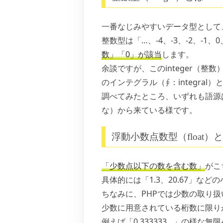
一番なじみやすいデータ型として、
整数型は「…、-4、-3、-2、-1、
数」「0」が該当
します。
余談ですが、このinteger（
のインテグラル（∮：integra
調べてみたところ、いずれも語源は
な）から来ている様です。
浮動小数点数型（float）
「少数点以下の数を含む数」
がこ
具体的には「1.3、20.67」な
ちなみに、PHPでは少数の取り
少数に用意されている桁数に限り
例えば「0.333333…」の様