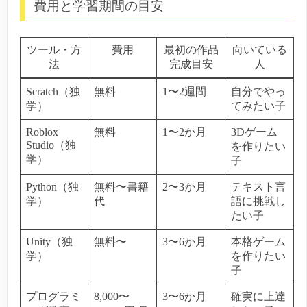
費用と学習期間の目安
ツール・方
費用
最初の作品
向いている
法
完成目安
人
Scratch（独
無料
1〜2週間
自分でやっ
学）
てみたい子
Roblox
無料
1〜2か月
3Dゲーム
Studio（独
を作りたい
学）
子
Python（独
無料〜書籍
2〜3か月
テキスト言
学）
代
語に挑戦し
たい子
Unity（独
無料〜
3〜6か月
本格ゲーム
学）
を作りたい
子
プログラミ
8,000〜
3〜6か月
確実に上達