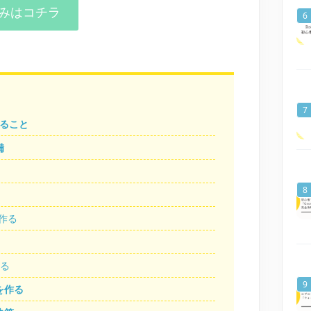
込みはコチラ
きること
備
を作る
する
を作る