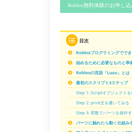
Roblox無料体験のお申し
目次
Robloxプログラミングでで
始めるために必要なものと準
Robloxの言語「Luau」とは
最初のスクリプト3ステップ
Step 1: Scriptオブジェクト
Step 2: print文を書いてみる
Step 3: 変数でパーツを操作
パーツに触れたら動く仕組み