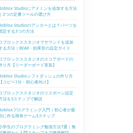
Roblox Studioにアドミンを追加する方法
｜2つの定番ツールの選び方
Roblox Studioのアンカーとは？パーツを
固定する3つの方法
ロブロックススタジオでサウンドを追加
する方法｜BGM・効果音の設定ガイド
ロブロックススタジオのスコアボードの
作り方【リーダーボード実装】
Roblox Studioシフトダッシュの作り方
【コピペ1分・初心者向け】
ロブロックススタジオのリスポーン設定
方法を3ステップで解説
Robloxプログラミング入門｜初心者が最
初に作る簡単ゲーム3ステップ
小学生のプログラミング勉強方法7選｜無
料教材から入門ステップまで徹底解説