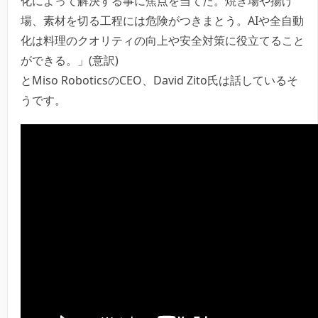
化によって解決する事に焦点を当てた。焼き場や揚げ
場、素材を切る工程には危険がつきまとう。AIや全自動
化は料理のクオリティの向上や安全対策に役立てること
ができる。」
(意訳)
とMiso RoboticsのCEO、David Zito氏は話しているそ
うです。