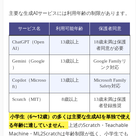
主要な生成AIサービスには利用年齢の制限があります。
サービス名
利用可能年齢
保護者同意
ChatGPT（Open
13歳以上
18歳未満は保護
AI）
者同意が必要
Gemini（Google
13歳以上
Google Familyリ
）
ンク対応
Copilot（Microso
13歳以上
Microsoft Family
Safety対応
ft）
Scratch（MIT）
8歳以上
13歳未満は保護
者登録推奨
小学生（6〜12歳）の多くは主要な生成AIを単独で使え
る年齢に達していません。
上述のScratch・Teachable
Machine・ML2Scratchは年齢制限が低く、小学生でも