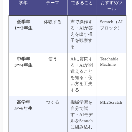
学年
テーマ
できること
おすすめツ
ール
低学年
体験する
声で操作す
Scratch（AI
1〜2年生
る・AIが答
ブロック）
えを出す様
子を観察す
る
中学年
使う
AIに質問す
Teachable
Machine
3〜4年生
る・AIが間
違えること
を知る・使
い方を工夫
する
高学年
つくる
機械学習を
ML2Scratch
5〜6年生
自分で試
す・AIモデ
ルをScratch
に組み込む